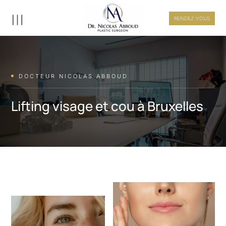
RENDEZ-VOUS
DOCTEUR NICOLAS ABBOUD

Lifting visage et cou à Bruxelles